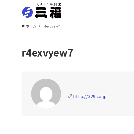
ホーム
r4exvyew7
r4exvyew7
http://329.co.jp